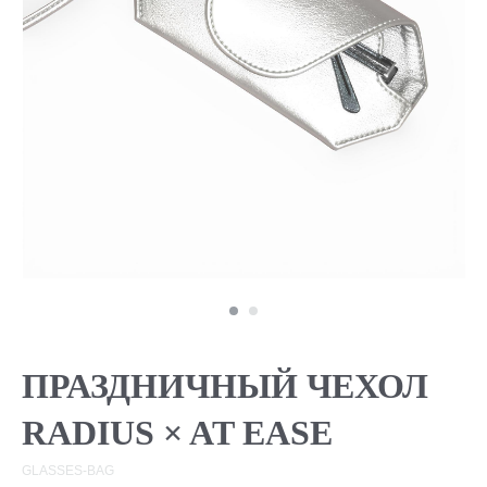
Вам также могут
понравиться
ПРАЗДНИЧНЫЙ ЧЕХОЛ
RADIUS × AT EASE
GLASSES-BAG