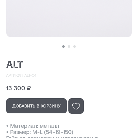
ALT
АРТИКУЛ: ALT-C4
13 300
₽
ДОБАВИТЬ В КОРЗИНУ
ПОДОБРАТЬ ЛИНЗЫ ↗
Во всех оптических оправах
по умолчанию установлены
• Материал: металл
пластиковые демолинзы.
• Размер: M-L (54−19−150)
Они не предназначены