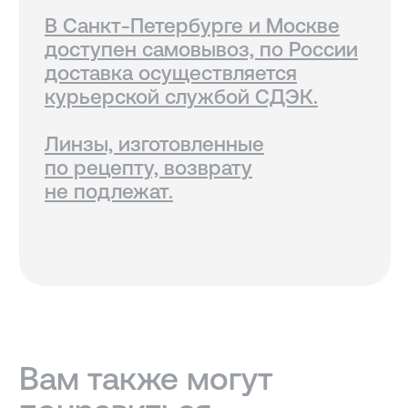
КОНТАКТЫ
+7 921 420-62-62
radius58team@gmail.com
В соцсетях по нику @radius.vision
МАГАЗИНЫ