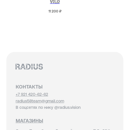
VILD
11 200
₽