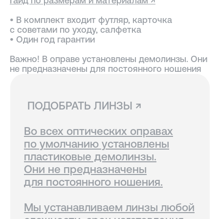
Гайд по размерам и материалам ↗
для постоянного ношения.
• В комплект входит футляр, карточка
Мы устанавливаем линзы любой
с советами по уходу, салфетка
сложности, срок изготовления
• Один год гарантии
3−5 рабочих дней. Изготовление
очков бесплатно.
Важно! В оправе установлены демолинзы. Они
не предназначены для постоянного ношения
СВЯЗАТЬСЯ С НАМИ ↗
По всем вопросам касательно
очков, их наличия в магазинах
и линз вы можете написать нам.
Мы сориентируем вас по всем
вопросам и поможем подобрать
лучший вариант!
ДОСТАВКА И ВОЗВРАТ ↗
В Санкт-Петербурге и Москве
доступен самовывоз, по России
доставка осуществляется