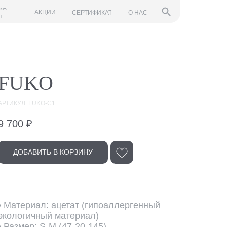
КА
АКЦИИ
СЕРТИФИКАТ
О НАС
Я
FUKO
АРТИКУЛ: FUKO-C1
9 700
₽
ДОБАВИТЬ В КОРЗИНУ
• Материал: ацетат (гипоаллергенный
экологичный материал)
• Размер: S-M (47-20-145)