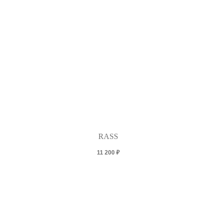
RASS
11 200
₽