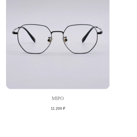
MIPO
11 200
₽