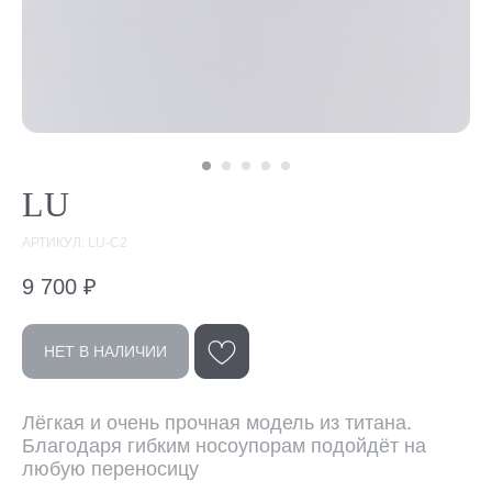
LU
АРТИКУЛ: LU-C2
9 700
₽
НЕТ В НАЛИЧИИ
Лёгкая и очень прочная модель из титана.
Благодаря гибким носоупорам подойдёт на
Эта модель
любую переносицу