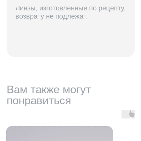
+7 921 420-62-62
radius58team@gmail.com
В соцсетях по нику @radius.vision
МАГАЗИНЫ
Санкт-Петербург — Большой проспект П.С., 28/1
Москва, оптика LOOV — Маросейка 2/15с1, 2 этаж
ИНФОРМАЦИЯ
Доставка, возврат и гарантия
Условия использования сайта
Политика обработки персональных данных
Оферта