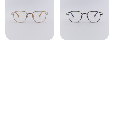
Во всех оптических оправах
по умолчанию установлены
пластиковые демолинзы.
Они не предназначены
для постоянного ношения.
Мы устанавливаем линзы любой
сложности, срок изготовления 3−5
рабочих дней. Изготовление очков
бесплатно.
СВЯЗАТЬСЯ С НАМИ ↗
По всем вопросам касательно
очков, их наличия в магазинах
и линз вы можете написать нам.
Мы сориентируем вас по всем
вопросам и поможем подобрать
лучший вариант!