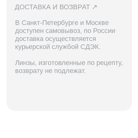
КОНТАКТЫ
+7 921 420-62-62
radius58team@gmail.com
В соцсетях по нику @radius.vision
МАГАЗИНЫ
Санкт-Петербург — Большой проспект П.С., 28/1
Москва, оптика LOOV — Маросейка 2/15с1, 2 этаж
ИНФОРМАЦИЯ
Доставка, возврат и гарантия
Условия использования сайта