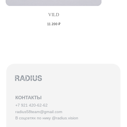
VILD
11 200
₽