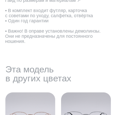
Гайд по размерам и материалам ↗
• В комплект входит футляр, карточка
с советами по уходу, салфетка, отвёртка
• Один год гарантии
• Важно! В оправе установлены демолинзы.
Они не предназначены для постоянного
ношения.
ПОДОБРАТЬ ЛИНЗЫ ↗
Во всех оптических оправах
по умолчанию установлены
пластиковые демолинзы.
Они не предназначены
для постоянного ношения.
Мы устанавливаем линзы любой
сложности, срок изготовления 3−5
рабочих дней. Изготовление очков