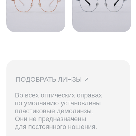
бесплатно.
СВЯЗАТЬСЯ С НАМИ ↗
По всем вопросам касательно
очков, их наличия в магазинах
и линз вы можете написать нам.
Мы сориентируем вас по всем
вопросам и поможем подобрать
лучший вариант!
ДОСТАВКА И ВОЗВРАТ ↗
В Санкт-Петербурге и Москве
доступен самовывоз, по России
доставка осуществляется
курьерской службой СДЭК.
Линзы, изготовленные по рецепту,
возврату не подлежат.