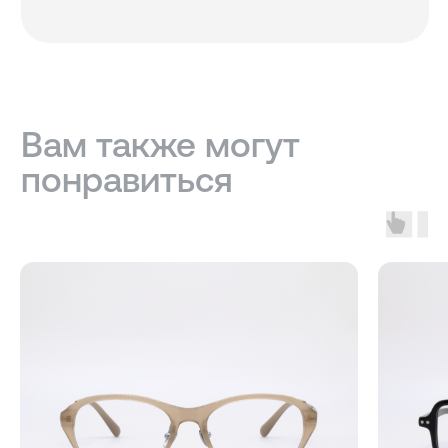
МАГАЗИНЫ
Санкт-Петербург — Большой проспект П.С., 28/1
Москва, оптика LOOV — Маросейка 2/15с1, 2 этаж
ИНФОРМАЦИЯ
Доставка, возврат и гарантия
Условия использования сайта
Политика обработки персональных данных
Оферта