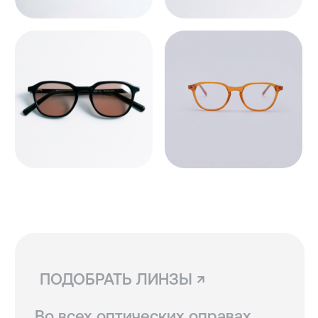
для постоянного ношения.
Мы устанавливаем линзы любой
сложности, срок изготовления
3−5 рабочих дней. Изготовление
очков бесплатно.
СВЯЗАТЬСЯ С НАМИ ↗
По всем вопросам касательно
очков, их наличия в магазинах
и линз вы можете написать нам.
Мы сориентируем вас по всем
вопросам и поможем подобрать
лучший вариант!
ДОСТАВКА И ВОЗВРАТ ↗
В Санкт-Петербурге и Москве
доступен самовывоз, по России
доставка осуществляется