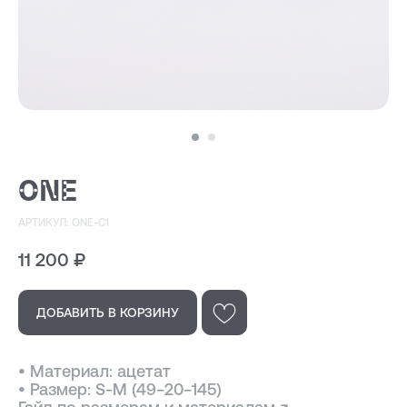
ONE
АРТИКУЛ: ONE-C1
11 200
₽
Эта модель
ДОБАВИТЬ В КОРЗИНУ
в других цветах
• Материал: ацетат
• Размер: S-M (49−20−145)