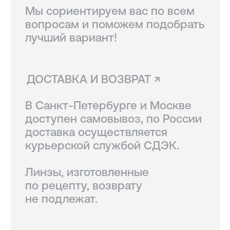
КОНТАКТЫ
+7 921 420-62-62
radius58team@gmail.com
В соцсетях по нику @radius.vision