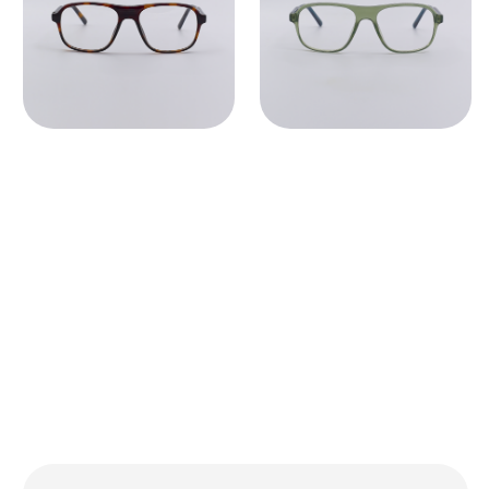
Во всех оптических оправах
по умолчанию установлены
пластиковые демолинзы.
Они не предназначены
для постоянного ношения.
Мы устанавливаем линзы любой
сложности, срок изготовления 3−5
рабочих дней. Изготовление очков
бесплатно.
СВЯЗАТЬСЯ С НАМИ ↗
По всем вопросам касательно
очков, их наличия в магазинах
и линз вы можете написать нам.
Мы сориентируем вас по всем
вопросам и поможем подобрать
лучший вариант!
ДОСТАВКА И ВОЗВРАТ ↗