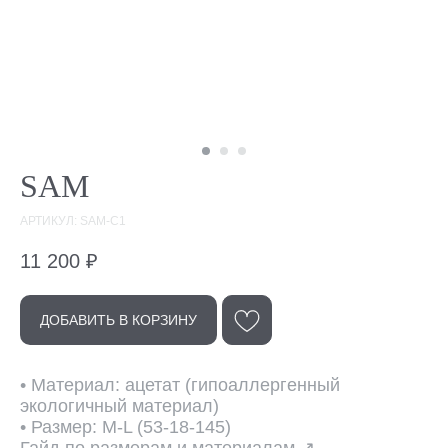
SAM
АРТИКУЛ: SAM-C1
11 200
₽
ДОБАВИТЬ В КОРЗИНУ
• Материал: ацетат (гипоаллергенный
Эта модель
экологичный материал)
в других цветах
• Размер: M-L (53-18-145)