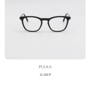
PULKA
11 200
₽