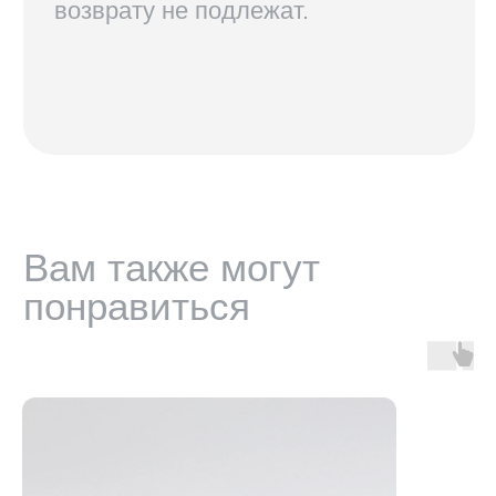
В соцсетях по нику @radius.vision
МАГАЗИНЫ
Санкт-Петербург — Большой проспект П.С., 28/1
Москва, оптика LOOV — Маросейка 2/15с1, 2 этаж
ИНФОРМАЦИЯ
Доставка, возврат и гарантия
Условия использования сайта
Политика обработки персональных данных
Оферта