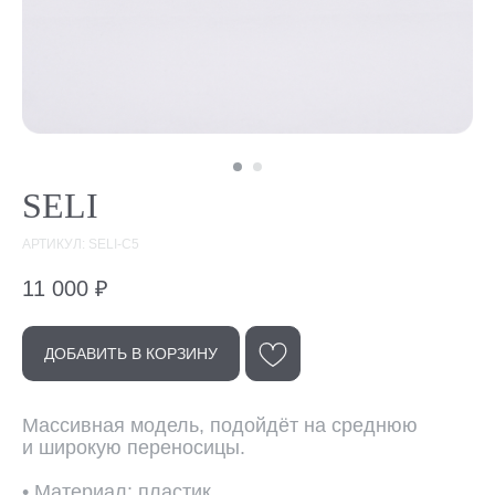
SELI
АРТИКУЛ: SELI-C5
11 000
₽
ДОБАВИТЬ В КОРЗИНУ
Эта модель
Массивная модель, подойдёт на среднюю
в других цветах
и широкую переносицы.
• Материал: пластик