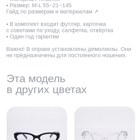
• Размер: М-L 55−21−145
Гайд по размерам и материалам ↗
• В комплект входит футляр, карточка
с советами по уходу, салфетка, отвёртка
• Один год гарантии
Важно! В оправе установлены демолинзы. Они
не предназначены для постоянного ношения.
ПОДОБРАТЬ ЛИНЗЫ ↗
Во всех оптических оправах
по умолчанию установлены
пластиковые демолинзы.
Они не предназначены
для постоянного ношения.
Мы устанавливаем линзы любой
сложности, срок изготовления 3−5
рабочих дней. Изготовление очков
бесплатно.