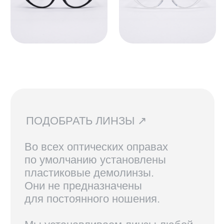
СВЯЗАТЬСЯ С НАМИ ↗
По всем вопросам касательно
очков, их наличия в магазинах
и линз вы можете написать нам.
Мы сориентируем вас по всем
вопросам и поможем подобрать
лучший вариант!
ДОСТАВКА И ВОЗВРАТ ↗
В Санкт-Петербурге и Москве
доступен самовывоз, по России
доставка осуществляется
курьерской службой СДЭК.
Линзы, изготовленные по рецепту,
возврату не подлежат.