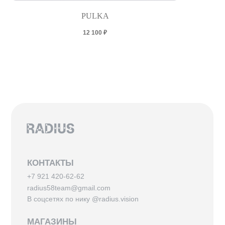
PULKA
12 100
₽