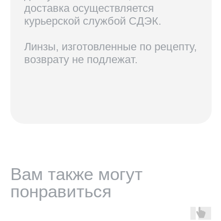
КОНТАКТЫ
+7 921 420-62-62
radius58team@gmail.com
В соцсетях по нику @radius.vision
МАГАЗИНЫ
Санкт-Петербург — Большой проспект П.С., 28/1
Москва, оптика LOOV — Маросейка 2/15с1, 2 этаж
ИНФОРМАЦИЯ
Доставка, возврат и гарантия
Условия использования сайта
Политика обработки персональных данных
Оферта