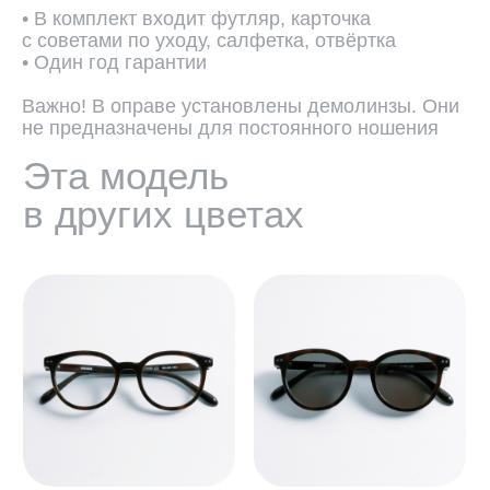
• В комплект входит футляр, карточка
с советами по уходу, салфетка, отвёртка
• Один год гарантии
Важно! В оправе установлены демолинзы. Они
не предназначены для постоянного ношения
ПОДОБРАТЬ ЛИНЗЫ ↗
Во всех оптических оправах
по умолчанию установлены
пластиковые демолинзы.
Они не предназначены
для постоянного ношения.
Мы устанавливаем линзы любой
сложности, срок изготовления 3−5
рабочих дней. Изготовление очков
бесплатно.
СВЯЗАТЬСЯ С НАМИ ↗