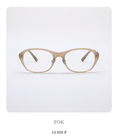
FOK
14 600
₽