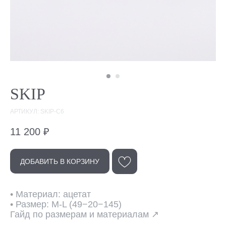
SKIP
АРТИКУЛ: SKIP-C6
11 200
₽
Эта модель
ДОБАВИТЬ В КОРЗИНУ
в других цветах
• Материал: ацетат
• Размер: M-L (49−20−145)
Гайд по размерам и материалам ↗