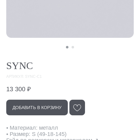
SYNC
АРТИКУЛ: SYNC-C1
13 300
₽
ДОБАВИТЬ В КОРЗИНУ
Эта модель
в других цветах
• Материал: металл
• Размер: S (49-18-145)