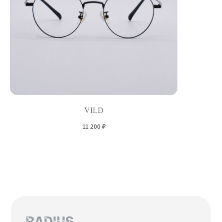
VILD
11 200
₽