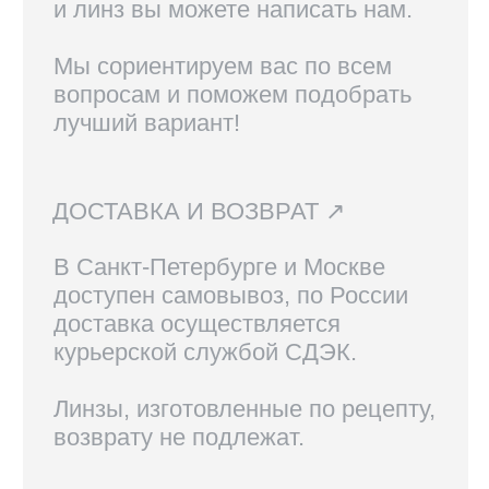
КОНТАКТЫ
+7 921 420-62-62
radius58team@gmail.com
В соцсетях по нику @radius.vision