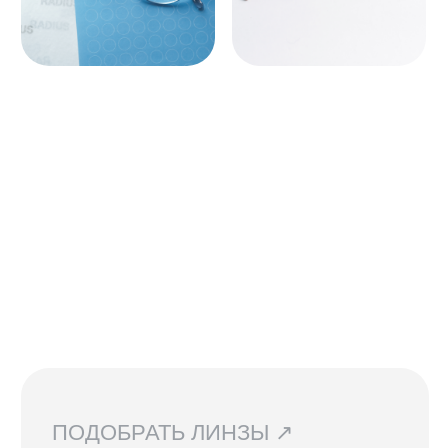
Они не предназначены
для постоянного ношения.
Мы устанавливаем линзы любой
сложности, срок изготовления 3−5
рабочих дней. Изготовление очков
бесплатно.
СВЯЗАТЬСЯ С НАМИ ↗
По всем вопросам касательно
очков, их наличия в магазинах
и линз вы можете написать нам.
Мы сориентируем вас по всем
вопросам и поможем подобрать
лучший вариант!
ДОСТАВКА И ВОЗВРАТ ↗
В Санкт-Петербурге и Москве