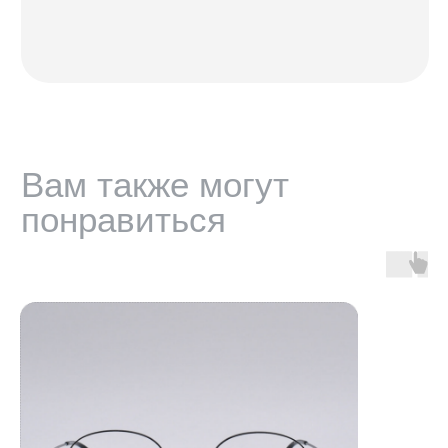
МАГАЗИНЫ
Санкт-Петербург — Большой проспект П.С., 28/1
Москва, оптика LOOV — Маросейка 2/15с1, 2 этаж
ИНФОРМАЦИЯ
Доставка, возврат и гарантия
Условия использования сайта
Политика обработки персональных данных
Оферта