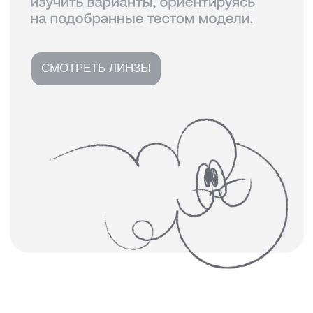
КАК ЗАКАЗАТЬ
На сайте можно купить только
солнечные
и
компьютерные
линзы без коррекции.
Остальные линзы можно заказать через
консультанта. При заказе оправы укажите,
что вам понадобится установка линз, и мы
с вами свяжемся для уточнения деталей.
ПРОВЕРКА ЗРЕНИЯ ↗
Также вы можете пройти у нас проверку
зрения, и мы точно подскажем вам, какие
линзы лучше выбрать.
ГАЙД ПО ЛИНЗАМ ↗
Если вы хотите узнать больше информации
про линзы — читайте наш гайд!