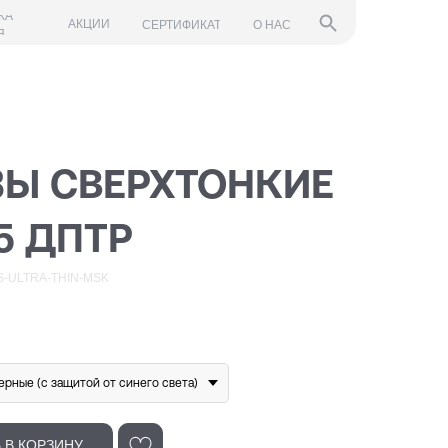
КА
АКЦИИ
СЕРТИФИКАТ
О НАС
Я
Ы СВЕРХТОНКИЕ
,5 ДПТР
-ULTRA-THIN-MSK
рные (с защитой от синего света)
 В КОРЗИНУ