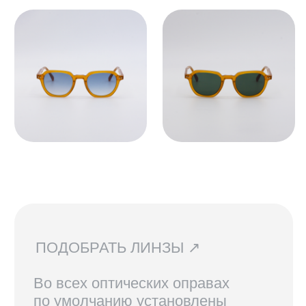
Мы устанавливаем линзы любой
сложности, срок изготовления 3−5
рабочих дней. Изготовление очков
бесплатно.
СВЯЗАТЬСЯ С НАМИ ↗
По всем вопросам касательно
очков, их наличия в магазинах
и линз вы можете написать нам.
Мы сориентируем вас по всем
вопросам и поможем подобрать
лучший вариант!
ДОСТАВКА И ВОЗВРАТ ↗
В Санкт-Петербурге и Москве
доступен самовывоз, по России
доставка осуществляется
курьерской службой СДЭК.