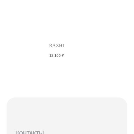
RAZHI
12 100
₽