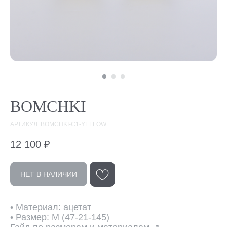
BOMCHKI
АРТИКУЛ: BOMCHKI-C1-YELLOW
12 100
₽
Эта модель
в других цветах
НЕТ В НАЛИЧИИ
• Материал: ацетат
• Размер: M (47-21-145)