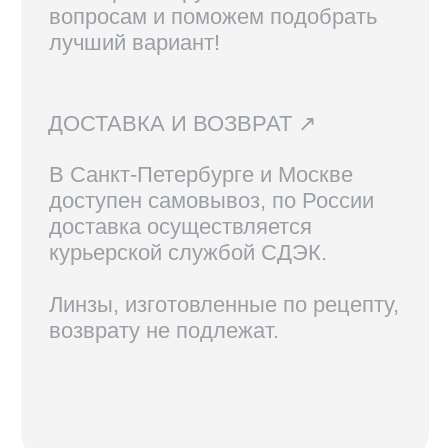
КОНТАКТЫ
+7 921 420-62-62
radius58team@gmail.com
В соцсетях по нику @radius.vision
МАГАЗИНЫ
Санкт-Петербург — Большой проспект П.С., 28/1
Москва, оптика LOOV — Маросейка 2/15с1, 2 этаж