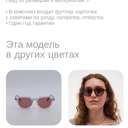
Гайд по размерам и материалам ↗
• В комплект входит футляр, карточка
с советами по уходу, салфетка, отвёртка
• Один год гарантии
ПОДОБРАТЬ ЛИНЗЫ ↗
Во всех оптических оправах
по умолчанию установлены
пластиковые демолинзы.
Они не предназначены
для постоянного ношения.