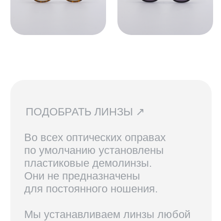
СВЯЗАТЬСЯ С НАМИ ↗
По всем вопросам касательно
очков, их наличия в магазинах
и линз вы можете написать нам.
Мы сориентируем вас по всем
вопросам и поможем подобрать
лучший вариант!
ДОСТАВКА И ВОЗВРАТ ↗
В Санкт-Петербурге и Москве
доступен самовывоз, по России
доставка осуществляется
курьерской службой СДЭК.
Линзы, изготовленные по рецепту,
возврату не подлежат.