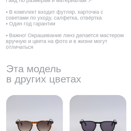
Гайд по размерам и материалам ↗
• В комплект входит футляр, карточка с
советами по уходу, салфетка, отвёртка
• Один год гарантии
• Важно! Окрашивание линз делается мастером
вручную и цвета на фото и в жизни могут
отличаться
ПОДОБРАТЬ ЛИНЗЫ ↗
Во всех оптических оправах
по умолчанию установлены
пластиковые демолинзы.
Они не предназначены
для постоянного ношения.
Мы устанавливаем линзы любой
сложности, срок изготовления 3−5
рабочих дней. Изготовление очков
бесплатно.