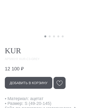
KUR
АРТИКУЛ: KUR-C3-GREY
12 100
₽
ДОБАВИТЬ В КОРЗИНУ
Эта модель
в других цветах
• Материал: ацетат
• Размер: S (49-20-145)