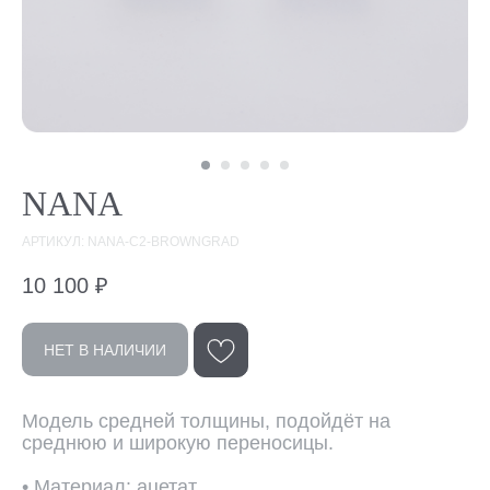
NANA
АРТИКУЛ: NANA-C2-BROWNGRAD
10 100
₽
НЕТ В НАЛИЧИИ
Эта модель
Модель средней толщины, подойдёт на
среднюю и широкую переносицы.
в других цветах
• Материал: ацетат