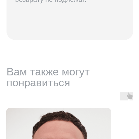
В соцсетях по нику @radius.vision
МАГАЗИНЫ
Санкт-Петербург — Большой проспект П.С., 28/1
Москва, оптика LOOV — Маросейка 2/15с1, 2 этаж
ИНФОРМАЦИЯ
Доставка, возврат и гарантия
Условия использования сайта
Политика обработки персональных данных
Оферта