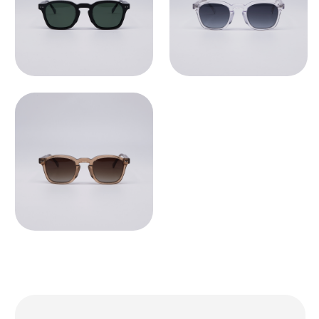
по умолчанию установлены
пластиковые демолинзы.
Они не предназначены
для постоянного ношения.
Мы устанавливаем линзы любой
сложности, срок изготовления 3−5
рабочих дней. Изготовление очков
бесплатно.
СВЯЗАТЬСЯ С НАМИ ↗
По всем вопросам касательно
очков, их наличия в магазинах
и линз вы можете написать нам.
Мы сориентируем вас по всем
вопросам и поможем подобрать
лучший вариант!
ДОСТАВКА И ВОЗВРАТ ↗