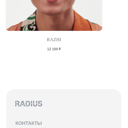
RAZHI
12 100
₽