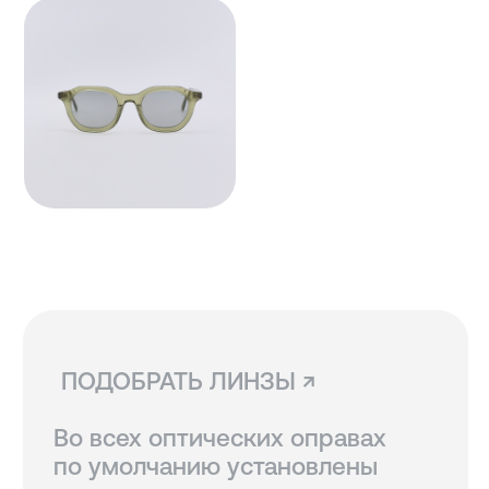
Мы устанавливаем линзы любой
сложности, срок изготовления
3−5 рабочих дней. Изготовление
очков бесплатно.
СВЯЗАТЬСЯ С НАМИ ↗
По всем вопросам касательно
очков, их наличия в магазинах
и линз вы можете написать нам.
Мы сориентируем вас по всем
вопросам и поможем подобрать
лучший вариант!
ДОСТАВКА И ВОЗВРАТ ↗
В Санкт-Петербурге и Москве
доступен самовывоз, по России
доставка осуществляется
курьерской службой СДЭК.