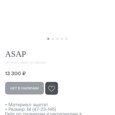
ASAP
АРТИКУЛ: ASAP-C2-GREEN2
13 300
₽
Эта модель
в других цветах
НЕТ В НАЛИЧИИ
• Материал: ацетат
• Размер: M (47-23-145)
Гайд по размерам и материалам ↗