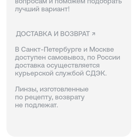
КОНТАКТЫ
+7 921 420-62-62
radius58team@gmail.com
В соцсетях по нику @radius.vision
МАГАЗИНЫ
Санкт-Петербург — Большой проспект П.С., 28/1
Москва, оптика LOOV — Маросейка 2/15с1, 2 этаж