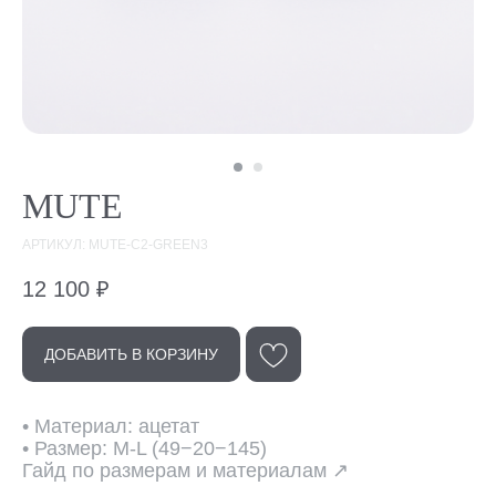
MUTE
АРТИКУЛ: MUTE-C2-GREEN3
12 100
₽
Эта модель
в других цветах
ДОБАВИТЬ В КОРЗИНУ
• Материал: ацетат
• Размер: M-L (49−20−145)
Гайд по размерам и материалам ↗