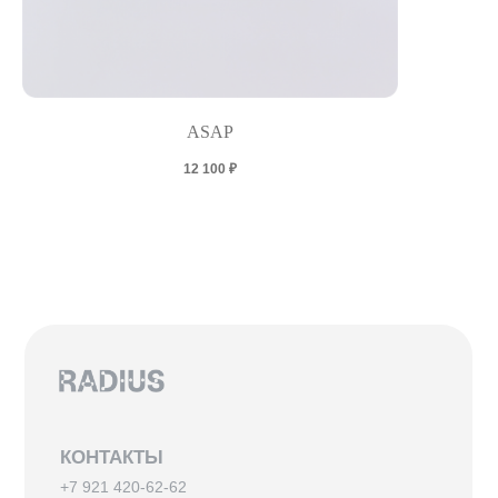
ASAP
12 100
₽