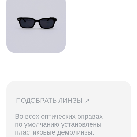
сложности, срок изготовления 3−5
рабочих дней. Изготовление очков
бесплатно.
СВЯЗАТЬСЯ С НАМИ ↗
По всем вопросам касательно
очков, их наличия в магазинах
и линз вы можете написать нам.
Мы сориентируем вас по всем
вопросам и поможем подобрать
лучший вариант!
ДОСТАВКА И ВОЗВРАТ ↗
В Санкт-Петербурге и Москве
доступен самовывоз, по России
доставка осуществляется
курьерской службой СДЭК.