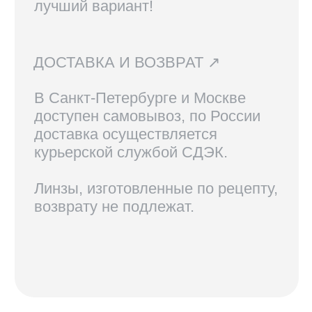
КОНТАКТЫ
+7 921 420-62-62
radius58team@gmail.com
В соцсетях по нику @radius.vision
МАГАЗИНЫ
Санкт-Петербург — Большой проспект П.С., 28/1
Москва, оптика LOOV — Маросейка 2/15с1, 2 этаж