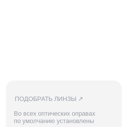
Мы устанавливаем линзы любой
сложности, срок изготовления 3−5
рабочих дней. Изготовление очков
бесплатно.
СВЯЗАТЬСЯ С НАМИ ↗
По всем вопросам касательно
очков, их наличия в магазинах
и линз вы можете написать нам.
Мы сориентируем вас по всем
вопросам и поможем подобрать
лучший вариант!
ДОСТАВКА И ВОЗВРАТ ↗
В Санкт-Петербурге и Москве
доступен самовывоз, по России
доставка осуществляется
курьерской службой СДЭК.