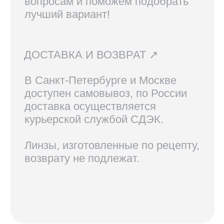
КОНТАКТЫ
+7 921 420-62-62
radius58team@gmail.com
В соцсетях по нику @radius.vision
МАГАЗИНЫ
Санкт-Петербург — Большой проспект П.С., 28/1
Москва, оптика LOOV — Маросейка 2/15с1, 2 этаж