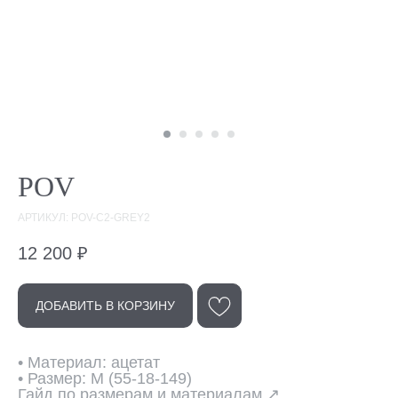
POV
АРТИКУЛ: POV-C2-GREY2
12 200
₽
Эта модель
в других цветах
ДОБАВИТЬ В КОРЗИНУ
• Материал: ацетат
• Размер: M (55-18-149)
Гайд по размерам и материалам ↗