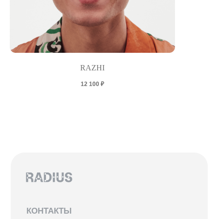
RAZHI
12 100
₽