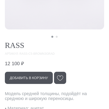
RASS
АРТИКУЛ: RASS-C5-BROWN3GRAD
12 100
₽
ДОБАВИТЬ В КОРЗИНУ
Эта модель
в других цветах
Модель средней толщины, подойдёт на
среднюю и широкую переносицы.
• Материал: ацетат