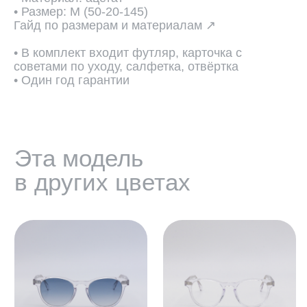
• Размер: M (50-20-145)
Гайд по размерам и материалам ↗
• В комплект входит футляр, карточка с
советами по уходу, салфетка, отвёртка
• Один год гарантии
ПОДОБРАТЬ ЛИНЗЫ ↗
Во всех оптических оправах
по умолчанию установлены
пластиковые демолинзы.
Они не предназначены
для постоянного ношения.
Мы устанавливаем линзы любой
сложности, срок изготовления 3−5
рабочих дней. Изготовление очков
бесплатно.