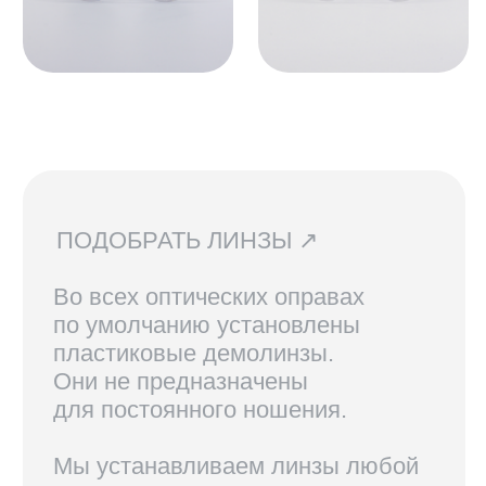
СВЯЗАТЬСЯ С НАМИ ↗
По всем вопросам касательно
очков, их наличия в магазинах
и линз вы можете написать нам.
Мы сориентируем вас по всем
вопросам и поможем подобрать
лучший вариант!
ДОСТАВКА И ВОЗВРАТ ↗
В Санкт-Петербурге и Москве
доступен самовывоз, по России
доставка осуществляется
курьерской службой СДЭК.
Линзы, изготовленные по рецепту,
возврату не подлежат.