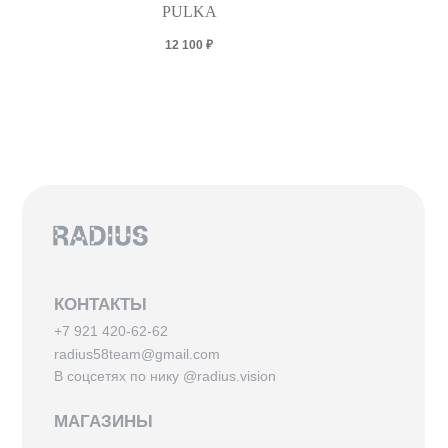
PULKA
12 100
₽