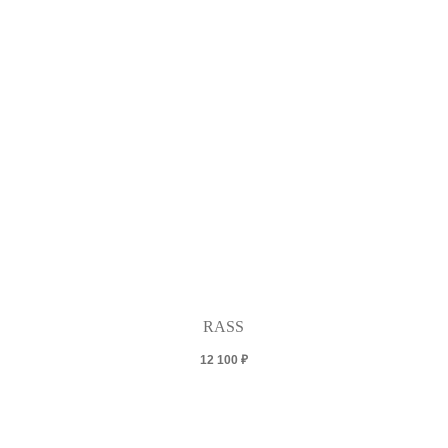
RASS
12 100
₽