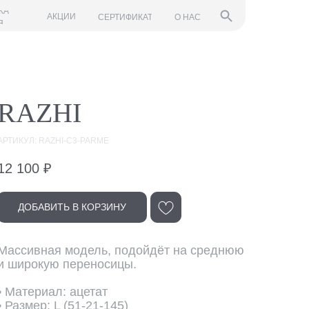
КА
АКЦИИ
СЕРТИФИКАТ
О НАС
Я
RAZHI
АРТИКУЛ: RAZHI-C3-PARME
12 100
₽
ДОБАВИТЬ В КОРЗИНУ
Массивная модель, подойдёт на среднюю
и широкую переносицы.
• Материал: ацетат
• Размер: L (51-21-145)