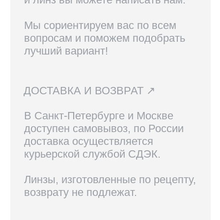
КОНТАКТЫ
+7 921 420-62-62
radius58team@gmail.com
В соцсетях по нику @radius.vision
МАГАЗИНЫ