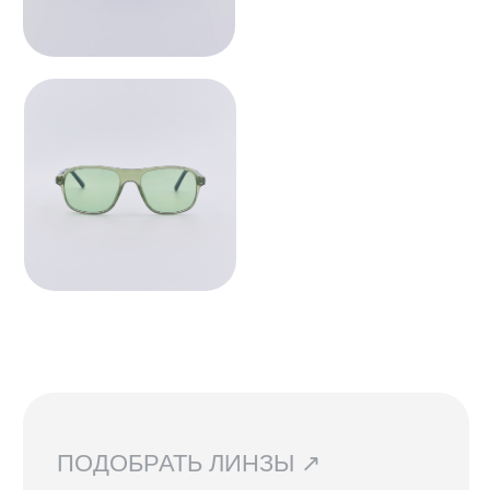
Они не предназначены
для постоянного ношения.
Мы устанавливаем линзы любой
сложности, срок изготовления 3−5
рабочих дней. Изготовление очков
бесплатно.
СВЯЗАТЬСЯ С НАМИ ↗
По всем вопросам касательно
очков, их наличия в магазинах
и линз вы можете написать нам.
Мы сориентируем вас по всем
вопросам и поможем подобрать
лучший вариант!
ДОСТАВКА И ВОЗВРАТ ↗
В Санкт-Петербурге и Москве
доступен самовывоз, по России