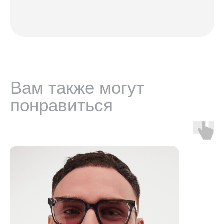
Санкт-Петербург — Большой проспект П.С., 28/1
Москва, оптика LOOV — Маросейка 2/15с1, 2 этаж
ИНФОРМАЦИЯ
Доставка, возврат и гарантия
Условия использования сайта
Политика обработки персональных данных
Оферта