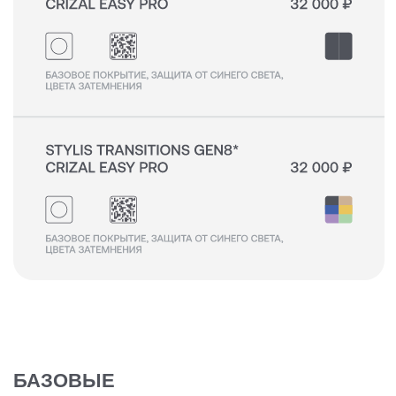
КОНТАКТЫ
+7 921 420-62-62
radius58team@gmail.com
В соцсетях по нику @radius.vision
МАГАЗИНЫ
Санкт-Петербург — Большой проспект П.С., 28/1
Москва, оптика LOOV — Маросейка 2/15с1, 2 этаж
ИНФОРМАЦИЯ
Доставка, возврат и гарантия
Условия использования сайта
Политика обработки персональных данных
Оферта