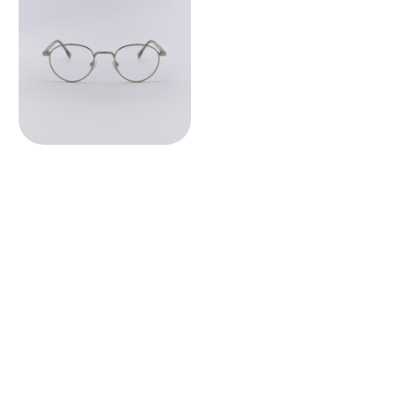
Во всех оптических оправах
по умолчанию установлены
пластиковые демолинзы.
Они не предназначены
для постоянного ношения.
Мы устанавливаем линзы любой
сложности, срок изготовления 3−5
рабочих дней. Изготовление очков
бесплатно.
СВЯЗАТЬСЯ С НАМИ ↗
По всем вопросам касательно
очков, их наличия в магазинах
и линз вы можете написать нам.
Мы сориентируем вас по всем
вопросам и поможем подобрать
лучший вариант!