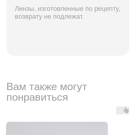
+7 921 420-62-62
radius58team@gmail.com
В соцсетях по нику @radius.vision
МАГАЗИНЫ
Санкт-Петербург — Большой проспект П.С., 28/1
Москва, оптика LOOV — Маросейка 2/15с1, 2 этаж
ИНФОРМАЦИЯ
Доставка, возврат и гарантия
Условия использования сайта
Политика обработки персональных данных
Оферта