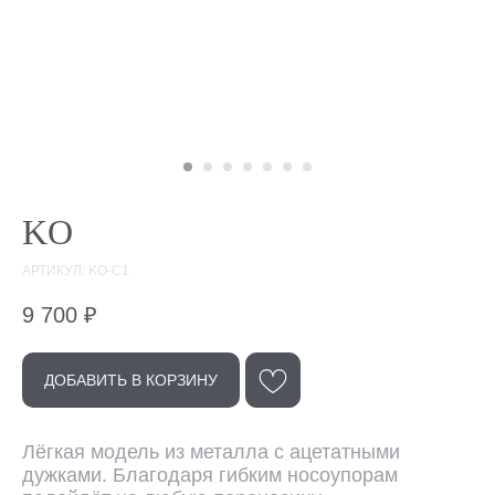
KO
АРТИКУЛ: KO-C1
9 700
₽
ДОБАВИТЬ В КОРЗИНУ
Лёгкая модель из металла с ацетатными
Эта модель
дужками. Благодаря гибким носоупорам