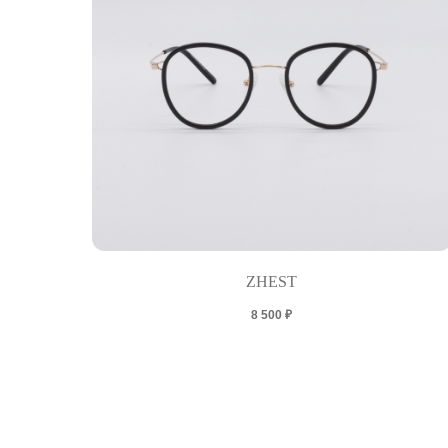
ZHEST
8 500
₽