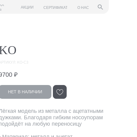
КА
АКЦИИ
СЕРТИФИКАТ
О НАС
Я
KO
АРТИКУЛ: KO-C3
9700
₽
НЕТ В НАЛИЧИИ
Лёгкая модель из металла с ацетатными
дужками. Благодаря гибким носоупорам
подойдёт на любую переносицу
• Материал: металл и ацетат