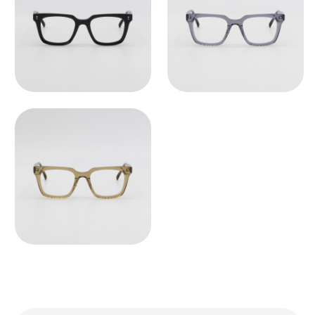
Во всех оптических оправах
по умолчанию установлены
пластиковые демолинзы.
Они не предназначены
для постоянного ношения.
Мы устанавливаем линзы любой
сложности, срок изготовления 3−5
рабочих дней. Изготовление очков
бесплатно.
СВЯЗАТЬСЯ С НАМИ ↗
По всем вопросам касательно
очков, их наличия в магазинах
и линз вы можете написать нам.
Мы сориентируем вас по всем
вопросам и поможем подобрать
лучший вариант!
ДОСТАВКА И ВОЗВРАТ ↗