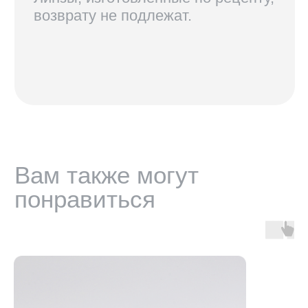
КОНТАКТЫ
+7 921 420-62-62
radius58team@gmail.com
В соцсетях по нику @radius.vision
МАГАЗИНЫ
Санкт-Петербург — Большой проспект П.С., 28/1
Москва, оптика LOOV — Маросейка 2/15с1, 2 этаж
ИНФОРМАЦИЯ
Доставка, возврат и гарантия
Условия использования сайта
Политика обработки персональных данных
Оферта