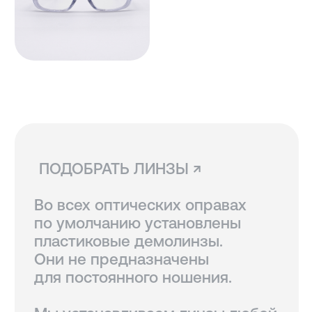
СВЯЗАТЬСЯ С НАМИ ↗
По всем вопросам касательно
очков, их наличия в магазинах
и линз вы можете написать нам.
Мы сориентируем вас по всем
вопросам и поможем подобрать
лучший вариант!
ДОСТАВКА И ВОЗВРАТ ↗
В Санкт-Петербурге и Москве
доступен самовывоз, по России
доставка осуществляется
курьерской службой СДЭК.
Линзы, изготовленные
по рецепту, возврату
не подлежат.