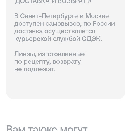
КОНТАКТЫ
+7 921 420-62-62
radius58team@gmail.com
В соцсетях по нику @radius.vision
МАГАЗИНЫ
Санкт-Петербург — Большой проспект П.С., 28/1
Москва, оптика LOOV — Маросейка 2/15с1, 2 этаж
ИНФОРМАЦИЯ