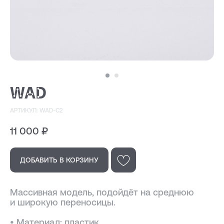
WAD
АРТИКУЛ: WAD-C2
11 000
₽
ДОБАВИТЬ В КОРЗИНУ
Эта модель
Массивная модель, подойдёт на среднюю
в других цветах
и широкую переносицы.
• Материал: пластик