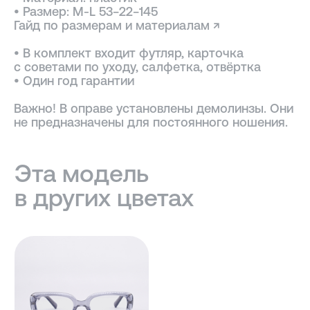
• Размер: М-L 53−22−145
Гайд по размерам и материалам ↗
• В комплект входит футляр, карточка
с советами по уходу, салфетка, отвёртка
• Один год гарантии
Важно! В оправе установлены демолинзы. Они
не предназначены для постоянного ношения.
ПОДОБРАТЬ ЛИНЗЫ ↗
Во всех оптических оправах
по умолчанию установлены
пластиковые демолинзы.
Они не предназначены
для постоянного ношения.
Мы устанавливаем линзы любой
сложности, срок изготовления
3−5 рабочих дней. Изготовление
очков бесплатно.