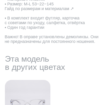
• Размер: М-L 53−22−145
Гайд по размерам и материалам ↗
• В комплект входит футляр, карточка
с советами по уходу, салфетка, отвёртка
• Один год гарантии
Важно! В оправе установлены демолинзы. Они
не предназначены для постоянного ношения.
ПОДОБРАТЬ ЛИНЗЫ ↗
Во всех оптических оправах
по умолчанию установлены
пластиковые демолинзы.
Они не предназначены
для постоянного ношения.
Мы устанавливаем линзы любой
сложности, срок изготовления 3−5
рабочих дней. Изготовление очков
бесплатно.