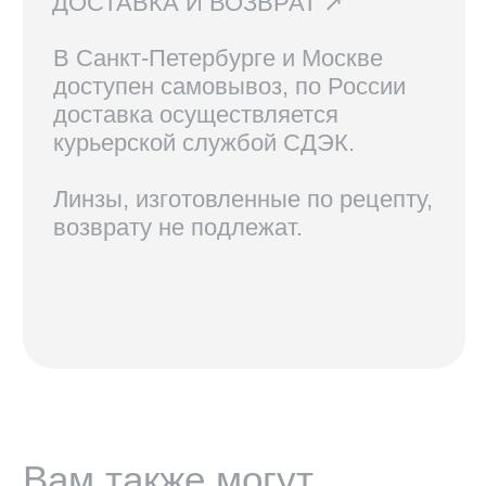
КОНТАКТЫ
+7 921 420-62-62
radius58team@gmail.com
В соцсетях по нику @radius.vision
МАГАЗИНЫ
Санкт-Петербург — Большой проспект П.С., 28/1
Москва, оптика LOOV — Маросейка 2/15с1, 2 этаж
ИНФОРМАЦИЯ