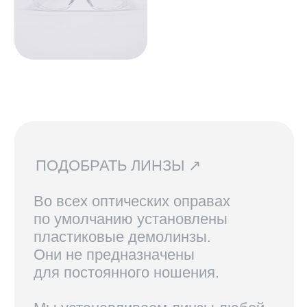
СВЯЗАТЬСЯ С НАМИ ↗
По всем вопросам касательно
очков, их наличия в магазинах
и линз вы можете написать нам.
Мы сориентируем вас по всем
вопросам и поможем подобрать
лучший вариант!
ДОСТАВКА И ВОЗВРАТ ↗
В Санкт-Петербурге и Москве
доступен самовывоз, по России
доставка осуществляется
курьерской службой СДЭК.
Линзы, изготовленные по рецепту,
возврату не подлежат.