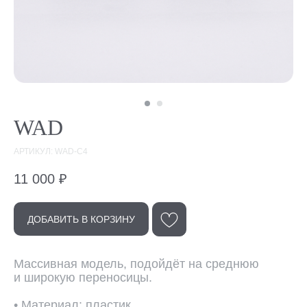
WAD
АРТИКУЛ: WAD-C4
11 000
₽
ДОБАВИТЬ В КОРЗИНУ
Эта модель
Массивная модель, подойдёт на среднюю
в других цветах
и широкую переносицы.
• Материал: пластик