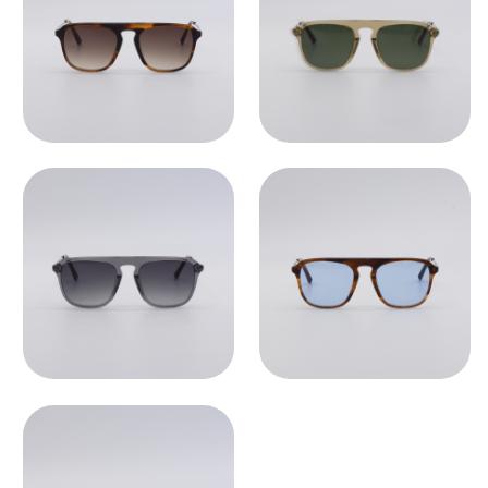
ПОДОБРАТЬ ЛИНЗЫ ↗
Во всех оптических оправах
по умолчанию установлены
пластиковые демолинзы.
Они не предназначены
для постоянного ношения.
Мы устанавливаем линзы любой
сложности, срок изготовления 3−5
рабочих дней. Изготовление очков
бесплатно.
СВЯЗАТЬСЯ С НАМИ ↗
По всем вопросам касательно