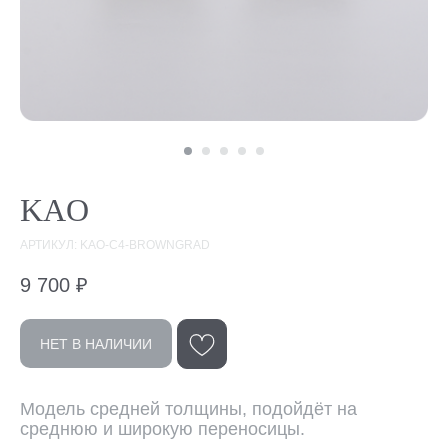
KAO
АРТИКУЛ: KAO-C4-BROWNGRAD
9 700
₽
НЕТ В НАЛИЧИИ
Эта модель
Модель средней толщины, подойдёт на
в других цветах
среднюю и широкую переносицы.