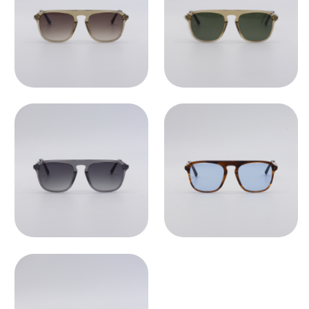
ПОДОБРАТЬ ЛИНЗЫ ↗
Во всех оптических оправах
по умолчанию установлены
пластиковые демолинзы.
Они не предназначены
для постоянного ношения.
Мы устанавливаем линзы любой
сложности, срок изготовления 3−5
рабочих дней. Изготовление очков
бесплатно.
СВЯЗАТЬСЯ С НАМИ ↗
По всем вопросам касательно