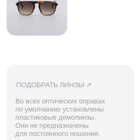
очков, их наличия в магазинах
и линз вы можете написать нам.
Мы сориентируем вас по всем
вопросам и поможем подобрать
лучший вариант!
ДОСТАВКА И ВОЗВРАТ ↗
В Санкт-Петербурге и Москве
доступен самовывоз, по России
доставка осуществляется
курьерской службой СДЭК.
Линзы, изготовленные по рецепту,
возврату не подлежат.