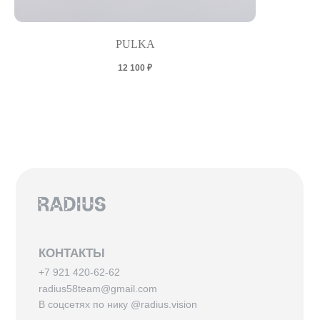
PULKA
12 100
₽