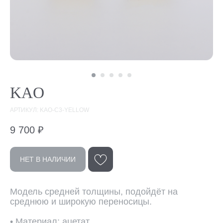
KAO
АРТИКУЛ: KAO-С3-YELLOW
9 700
₽
НЕТ В НАЛИЧИИ
Модель средней толщины, подойдёт на
Эта модель
среднюю и широкую переносицы.
в других цветах
• Материал: ацетат